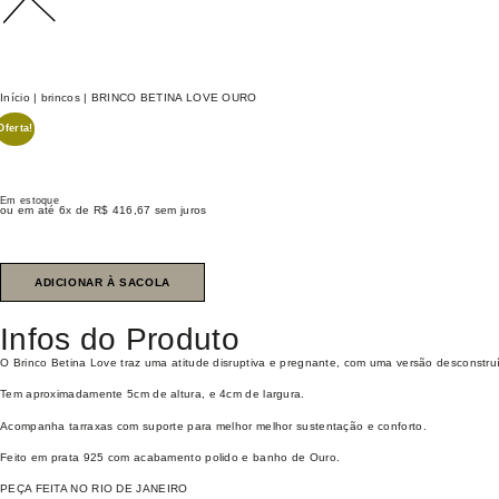
Início
|
brincos
| BRINCO BETINA LOVE OURO
Oferta!
Em estoque
ou em até 6x de
R$
416,67
sem juros
ADICIONAR À SACOLA
Infos do Produto
O Brinco Betina Love traz uma atitude disruptiva e pregnante, com uma versão desconstru
Tem aproximadamente 5cm de altura, e 4cm de largura.
Acompanha tarraxas com suporte para melhor melhor sustentação e conforto.
Feito em prata 925 com acabamento polido e banho de Ouro.
PEÇA FEITA NO RIO DE JANEIRO