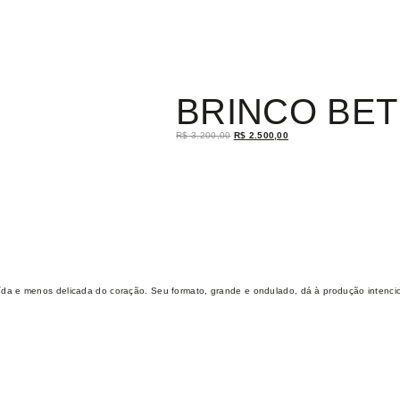
BRINCO BET
R$
3.200,00
R$
2.500,00
ída e menos delicada do coração. Seu formato, grande e ondulado, dá à produção intencio