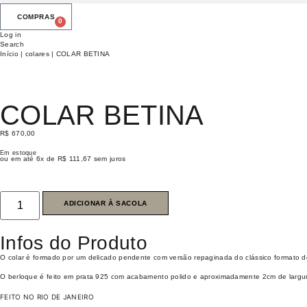
0
Log in
Search
Início
|
colares
| COLAR BETINA
COLAR BETINA
R$
670,00
Em estoque
ou em até 6x de
R$
111,67
sem juros
ADICIONAR À SACOLA
Infos do Produto
O colar é formado por um delicado pendente com versão repaginada do clássico formato de
O berloque é feito em prata 925 com acabamento polido e aproximadamente 2cm de largur
FEITO NO RIO DE JANEIRO