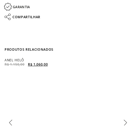
GARANTIA
COMPARTILHAR
PRODUTOS RELACIONADOS
ANEL HELÔ
AN
R$
1.150,00
R$
1.060,00
R$