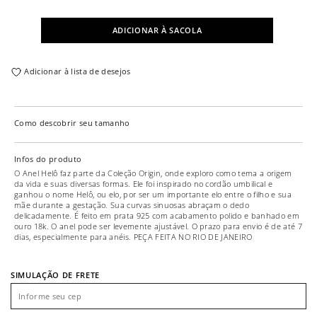
ADICIONAR À SACOLA
Adicionar à lista de desejos
Como descobrir seu tamanho
Infos do produto
O Anel Helô faz parte da Coleção Origin, onde exploro como tema a origem
da vida e suas diversas formas. Ele foi inspirado no cordão umbilical e
ganhou o nome Helô, ou elo, por ser um importante elo entre o filho e sua
mãe durante a gestação. Sua curvas sinuosas abraçam o dedo
delicadamente. É feito em prata 925 com acabamento polido e banhado em
ouro 18k. O anel pode ser levemente ajustável. O prazo para envio é de até 7
dias, especialmente para anéis. PEÇA FEITA NO RIO DE JANEIRO
SIMULAÇÃO DE FRETE