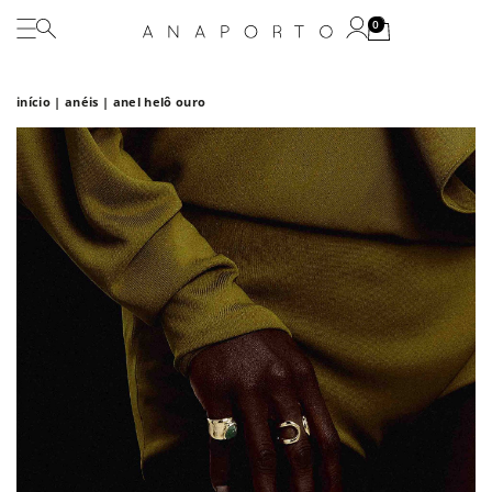
0
início
|
anéis
| anel helô ouro