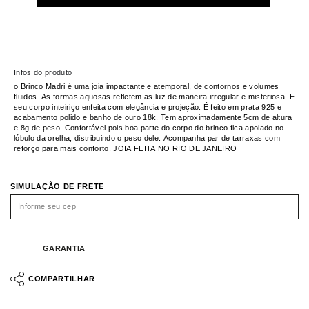
Infos do produto
o Brinco Madri é uma joia impactante e atemporal, de contornos e volumes
fluidos. As formas aquosas refletem as luz de maneira irregular e misteriosa. E
seu corpo inteiriço enfeita com elegância e projeção. É feito em prata 925 e
acabamento polido e banho de ouro 18k. Tem aproximadamente 5cm de altura
e 8g de peso. Confortável pois boa parte do corpo do brinco fica apoiado no
lóbulo da orelha, distribuindo o peso dele. Acompanha par de tarraxas com
reforço para mais conforto. JOIA FEITA NO RIO DE JANEIRO
SIMULAÇÃO DE FRETE
GARANTIA
COMPARTILHAR