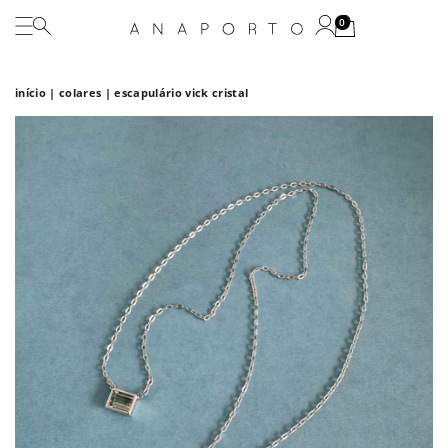
0
início
|
colares
| escapulário vick cristal