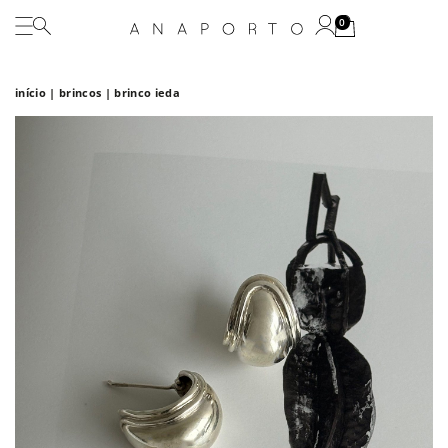
0
início
|
brincos
| brinco ieda