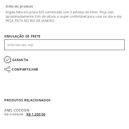
Infos do produto
Argola feita em prata 925 combinada com 5 pérolas de 5mm. Peça com
aproximadamente 2cm de altura, e super confortável para usar no dia-a-dia.
PEÇA FEITA NO RIO DE JANEIRO
SIMULAÇÃO DE FRETE
GARANTIA
COMPARTILHAR
PRODUTOS RELACIONADOS
ANEL COCOON
C
R$
1.350,00
R$
1.200,00
R$