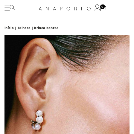
0
início
|
brincos
| brinco bohrba